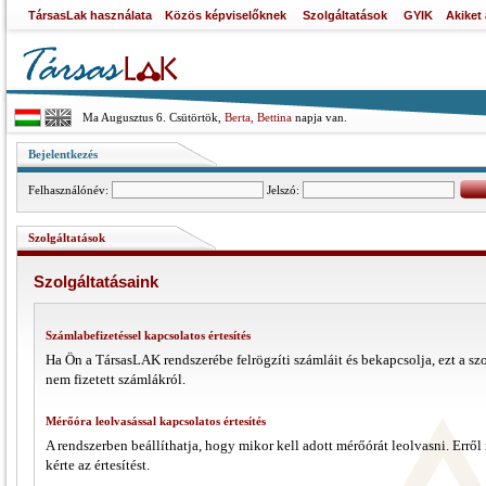
TársasLak használata
Közös képviselőknek
Szolgáltatások
GYIK
Akiket
Ma Augusztus 6. Csütörtök,
Berta, Bettina
napja van.
Bejelentkezés
Felhasználónév:
Jelszó:
Szolgáltatások
Szolgáltatásaink
Számlabefizetéssel kapcsolatos értesítés
Ha Ön a TársasLAK rendszerébe felrögzíti számláit és bekapcsolja, ezt a szo
nem fizetett számlákról.
Mérőóra leolvasással kapcsolatos értesítés
A rendszerben beállíthatja, hogy mikor kell adott mérőórát leolvasni. Erről 
kérte az értesítést.