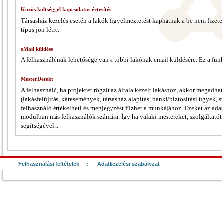
Közös költséggel kapcsolatos értesítés
Társasház kezelés esetén a lakók figyelmeztetést kaphatnak a be nem fizete
típus jön létre.
eMail küldése
A felhasználónak lehetősége van a többi lakónak email küldésére. Ez a funk
MesterDetekt
A felhasználó, ha projektet rögzít az általa kezelt lakáshoz, akkor megadhat 
(lakásfelújítás, káresemények, társasház alapítás, banki/biztosítási ügyek, st
felhasználó értékelheti és megjegyzést fűzhet a munkájához. Ezeket az ada
modulban más felhasználók számára. Így ha valaki mestereket, szolgáltatót
segítségével...
Felhasználási feltételek
::
Adatkezelési szabályzat